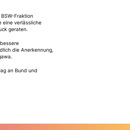
ie BSW-Fraktion
eine verlässliche
uck geraten.
 bessere
ndlich die Anerkennung,
gawa.
trag an Bund und