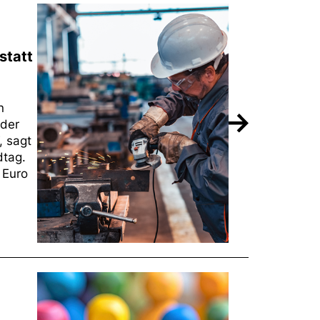
statt
n
 der
, sagt
dtag.
 Euro