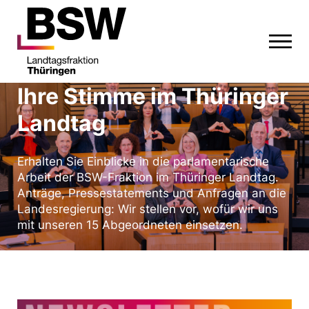
Ihre Stimme im Thüringer
Landtag
Erhalten Sie Einblicke in die parlamentarische
Arbeit der BSW-Fraktion im Thüringer Landtag.
Anträge, Pressestatements und Anfragen an die
Landesregierung: Wir stellen vor, wofür wir uns
mit unseren 15 Abgeordneten einsetzen.