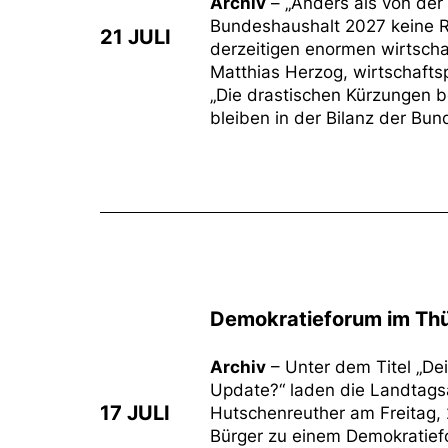
Archiv
– „Anders als von der
Bundeshaushalt 2027 keine Re
21 JULI
derzeitigen enormen wirtscha
Matthias Herzog, wirtschafts
„Die drastischen Kürzungen b
bleiben in der Bilanz der Bun
Demokratieforum im Thü
Archiv
– Unter dem Titel „D
Update?“ laden die Landtag
17 JULI
Hutschenreuther am Freitag, 2
Bürger zu einem Demokratiefo