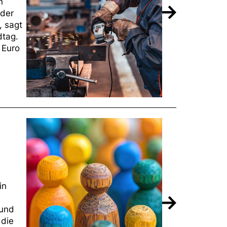
n
 der
, sagt
dtag.
 Euro
in
 und
 die