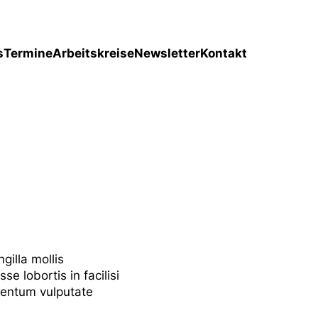
s
Termine
Arbeitskreise
Newsletter
Kontakt
gilla mollis
se lobortis in facilisi
mentum vulputate