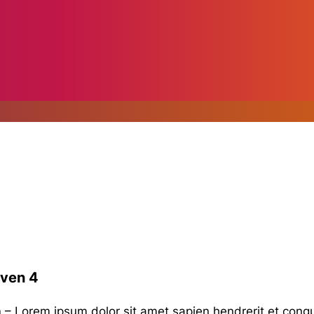
iven 4
n
– Lorem ipsum dolor sit amet sapien hendrerit et cong