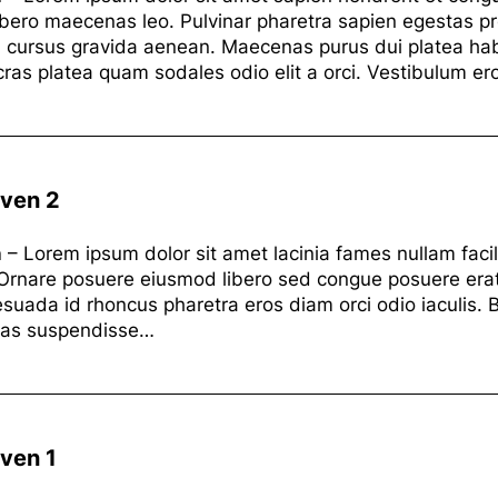
ibero maecenas leo. Pulvinar pharetra sapien egestas pro
 cursus gravida aenean. Maecenas purus dui platea hab
cras platea quam sodales odio elit a orci. Vestibulum e
iven 2
n
– Lorem ipsum dolor sit amet lacinia fames nullam facili
 Ornare posuere eiusmod libero sed congue posuere erat
esuada id rhoncus pharetra eros diam orci odio iaculis
tas suspendisse…
iven 1