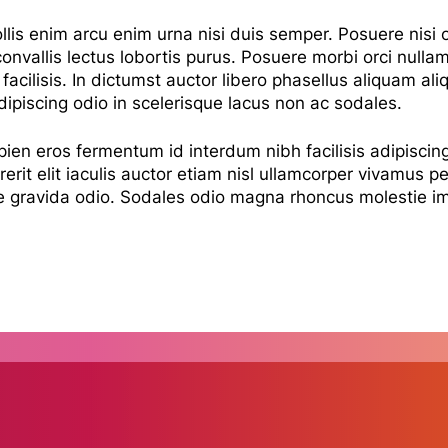
is enim arcu enim urna nisi duis semper. Posuere nisi or
onvallis lectus lobortis purus. Posuere morbi orci null
 facilisis. In dictumst auctor libero phasellus aliquam ali
dipiscing odio in scelerisque lacus non ac sodales.
en eros fermentum id interdum nibh facilisis adipiscing
ndrerit elit iaculis auctor etiam nisl ullamcorper vivamus p
gue gravida odio. Sodales odio magna rhoncus molestie i