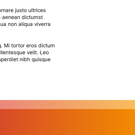
nare justo ultrices
am aenean dictumst
qua non aliqua viverra
. Mi tortor eros dictum
ellentesque velit. Leo
mperdiet nibh quisque