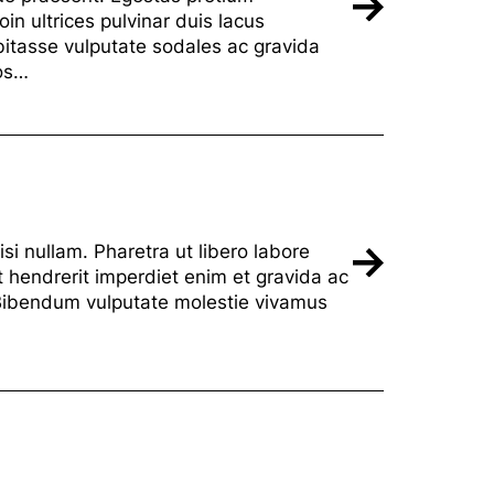
in ultrices pulvinar duis lacus
itasse vulputate sodales ac gravida
ros…
si nullam. Pharetra ut libero labore
 hendrerit imperdiet enim et gravida ac
. Bibendum vulputate molestie vivamus