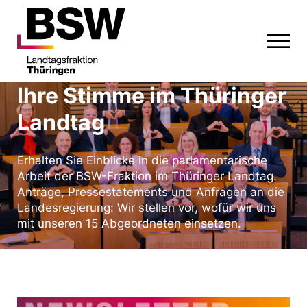
Ihre Stimme im Thüringer
Landtag
Erhalten Sie Einblicke in die parlamentarische
Arbeit der BSW-Fraktion im Thüringer Landtag.
Anträge, Pressestatements und Anfragen an die
Landesregierung: Wir stellen vor, wofür wir uns
mit unseren 15 Abgeordneten einsetzen.